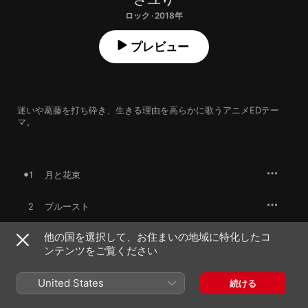
ロック · 2018年
プレビュー
迷いや葛藤を打ち砕き、生きる理由を高らかに歌うアニメEDテー
マ。
1
月と花束
2
プルースト
他の国を選択して、お住まいの地域に特化したコ
ンテンツをご覧ください
2018年2月28日

2曲、9分

℗ 2018 Sony Music Entertainment (Japan) Inc.
United States
続ける