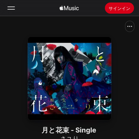
サインイン
検索
ホーム
新着おすすめ
Apple Musicをインストール
ラジオ
月と花束 - Single
さユり